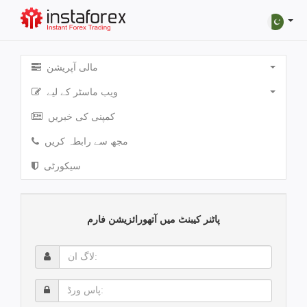
مالی آپریشن
ویب ماسٹر کے لیے
کمپنی کی خبریں
مجھ سے رابطہ کریں
سیکورٹی
پاٹنر کیبنٹ میں آتھورائزیشن فارم
لاگ
ان:
پاس
ورڈ: