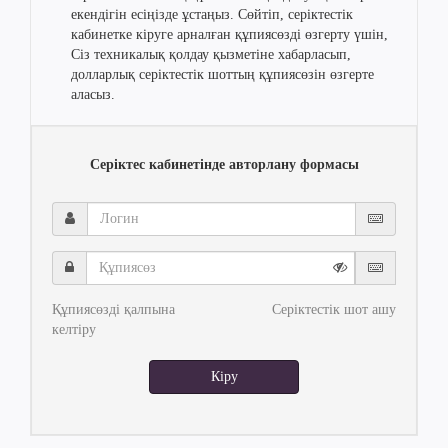
екендігін есіңізде ұстаңыз. Сөйтіп, серіктестік
кабинетке кіруге арналған құпиясөзді өзгерту үшін,
Сіз техникалық қолдау қызметіне хабарласып,
долларлық серіктестік шоттың құпиясөзін өзгерте
аласыз.
Серіктес кабинетінде авторлану формасы
Логин
Құпиясөз
Құпиясөзді қалпына
Серіктестік шот ашу
келтіру
Кіру