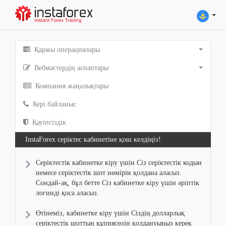
Қаржы операциялары
Вебмастердің аспаптары
Компания жаңалықтары
Кері байланыс
Қауіпсіздік
InstaForex серіктес кабинетіне қош келдіңіз!
Серіктестік кабинетке кіру үшін Сіз серіктестік кодын
немесе серіктестік шот нөмірін қолдана аласыз.
Сондай-ақ, бұл бетте Сіз кабинетке кіру үшін әріптік
логинді қоса аласыз.
Өтінеміз, кабинетке кіру үшін Сіздің долларлық
серіктестік шоттың құпиясөзін қолдануыңыз керек