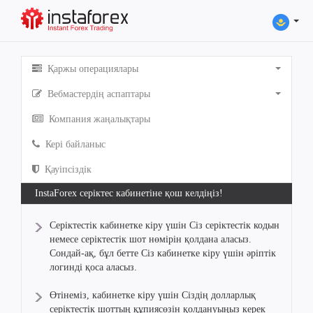
Қаржы операциялары
Вебмастердің аспаптары
Компания жаңалықтары
Кері байланыс
Қауіпсіздік
InstaForex серіктес кабинетіне қош келдіңіз!
Серіктестік кабинетке кіру үшін Сіз серіктестік кодын
немесе серіктестік шот нөмірін қолдана аласыз.
Сондай-ақ, бұл бетте Сіз кабинетке кіру үшін әріптік
логинді қоса аласыз.
Өтінеміз, кабинетке кіру үшін Сіздің долларлық
серіктестік шоттың құпиясөзін қолдануыңыз керек