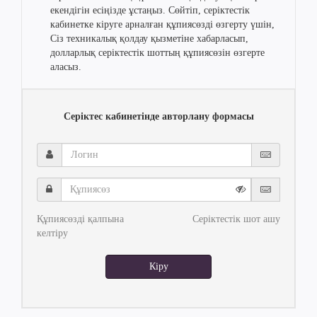
екендігін есіңізде ұстаңыз. Сөйтіп, серіктестік
кабинетке кіруге арналған құпиясөзді өзгерту үшін,
Сіз техникалық қолдау қызметіне хабарласып,
долларлық серіктестік шоттың құпиясөзін өзгерте
аласыз.
Серіктес кабинетінде авторлану формасы
Логин
Құпиясөз
Құпиясөзді қалпына
Серіктестік шот ашу
келтіру
Кіру